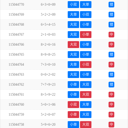
115044770
6+3+0=09
小双
大单
错
115044769
5+2+2=09
大单
小双
错
115044768
6+5+4=15
大双
小单
错
115044767
2+1+0=03
大双
小单
中
115044766
8+2+6=16
大双
小单
中
115044765
8+9+8=25
大双
小单
错
115044764
7+3+0=10
大单
小双
中
115044763
0+0+2=02
大双
小单
错
115044762
7+7+9=23
小单
大双
错
115044761
8+5+9=22
小单
大双
中
115044760
5+0+1=06
小双
大单
中
115044759
5+2+0=07
小单
大双
中
115044758
5+9+6=20
小单
大双
中