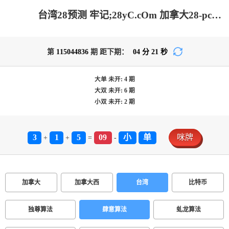
台湾28预测 牢记;28yC.cOm 加拿大28-pc加拿大|28预测开奖_专业的加拿大pc预测数据网站!
第
115044836
期 距下期：
04
分
21
秒
大单
未开:
4
期
大双
未开:
6
期
小双
未开:
2
期
3
1
5
09
小
单
咪牌
+
+
=
-
加拿大
加拿大西
台湾
比特币
独尊算法
肆意算法
虬龙算法