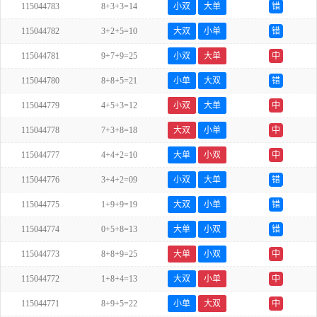
115044783
8+3+3=14
小双
大单
错
115044782
3+2+5=10
大双
小单
错
115044781
9+7+9=25
小双
大单
中
115044780
8+8+5=21
小单
大双
错
115044779
4+5+3=12
小双
大单
中
115044778
7+3+8=18
大双
小单
中
115044777
4+4+2=10
大单
小双
中
115044776
3+4+2=09
小双
大单
错
115044775
1+9+9=19
大双
小单
错
115044774
0+5+8=13
大单
小双
错
115044773
8+8+9=25
大单
小双
中
115044772
1+8+4=13
大双
小单
中
115044771
8+9+5=22
小单
大双
中