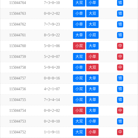
115044764
7+3+0=10
大双
小单
错
115044763
0+0+2=02
小单
大双
错
115044762
7+7+9=23
小单
大双
错
115044761
8+5+9=22
大单
小双
错
115044760
5+0+1=06
小双
大单
中
115044759
5+2+0=07
大双
小单
中
115044758
5+9+6=20
小单
大双
中
115044757
0+8+8=16
小双
大单
错
115044756
4+2+1=07
小双
大单
错
115044755
7+3+4=14
小双
大单
错
115044754
0+0+2=02
小双
大单
中
115044753
0+2+8=10
大双
小单
错
115044752
1+1+9=11
大双
小单
中