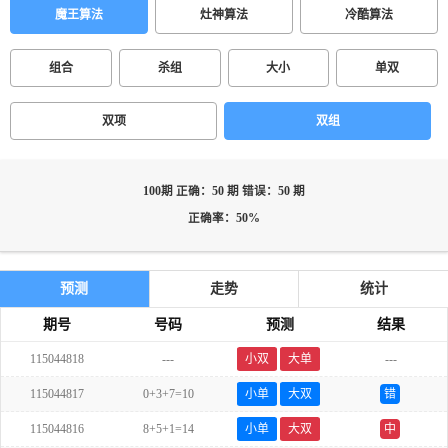
魔王算法
灶神算法
冷酷算法
组合
杀组
大小
单双
双项
双组
100期 正确：50 期 错误：50 期
正确率：50%
预测
走势
统计
期号
号码
预测
结果
115044818
---
小双
大单
---
115044817
0+3+7=10
小单
大双
错
115044816
8+5+1=14
小单
大双
中