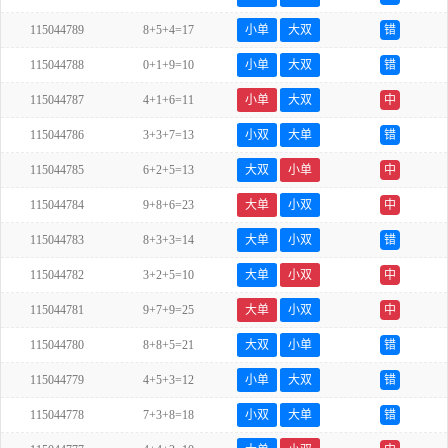
115044789
8+5+4=17
小单
大双
错
115044788
0+1+9=10
小单
大双
错
115044787
4+1+6=11
小单
大双
中
115044786
3+3+7=13
小双
大单
错
115044785
6+2+5=13
大双
小单
中
115044784
9+8+6=23
大单
小双
中
115044783
8+3+3=14
大单
小双
错
115044782
3+2+5=10
大单
小双
中
115044781
9+7+9=25
大单
小双
中
115044780
8+8+5=21
大双
小单
错
115044779
4+5+3=12
小单
大双
错
115044778
7+3+8=18
小双
大单
错