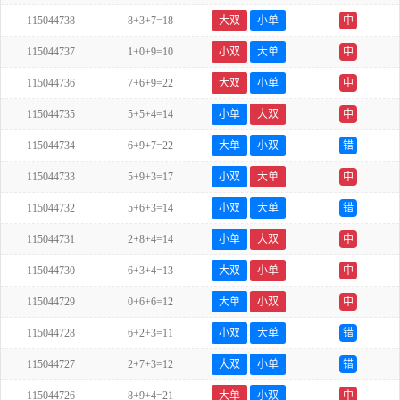
115044738
8+3+7=18
大双
小单
中
115044737
1+0+9=10
小双
大单
中
115044736
7+6+9=22
大双
小单
中
115044735
5+5+4=14
小单
大双
中
115044734
6+9+7=22
大单
小双
错
115044733
5+9+3=17
小双
大单
中
115044732
5+6+3=14
小双
大单
错
115044731
2+8+4=14
小单
大双
中
115044730
6+3+4=13
大双
小单
中
115044729
0+6+6=12
大单
小双
中
115044728
6+2+3=11
小双
大单
错
115044727
2+7+3=12
大双
小单
错
115044726
8+9+4=21
大单
小双
中