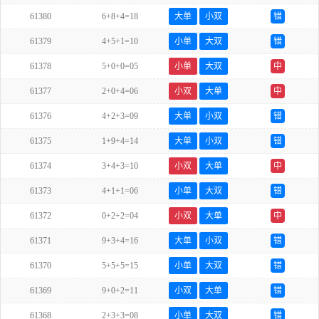
61380
6+8+4=18
大单
小双
错
61379
4+5+1=10
小单
大双
错
61378
5+0+0=05
小单
大双
中
61377
2+0+4=06
小双
大单
中
61376
4+2+3=09
大单
小双
错
61375
1+9+4=14
大单
小双
错
61374
3+4+3=10
小双
大单
中
61373
4+1+1=06
小单
大双
错
61372
0+2+2=04
小双
大单
中
61371
9+3+4=16
大单
小双
错
61370
5+5+5=15
小单
大双
错
61369
9+0+2=11
小双
大单
错
61368
2+3+3=08
小单
大双
错