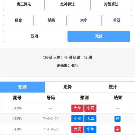
魔王算法
灶神算法
冷酷算法
组合
杀组
大小
单双
双项
双组
100期 正确：48 期 错误：52 期
正确率：48%
预测
走势
统计
期号
号码
预测
结果
61396
---
大单
小双
---
61395
7+4+2=13
小双
大单
错
61394
7+4+9=20
大双
小单
中