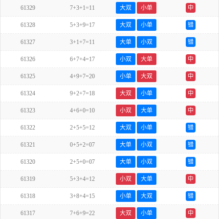
61329
7+3+1=11
大双
小单
中
61328
5+3+9=17
大双
小单
错
61327
3+1+7=11
大单
小双
错
61326
6+7+4=17
小双
大单
中
61325
4+9+7=20
小单
大双
中
61324
9+2+7=18
大双
小单
中
61323
4+6+0=10
小双
大单
中
61322
2+5+5=12
大双
小单
错
61321
0+5+2=07
大单
小双
错
61320
2+5+0=07
大单
小双
错
61319
5+3+4=12
小双
大单
中
61318
3+8+4=15
小单
大双
错
61317
7+6+9=22
大双
小单
中