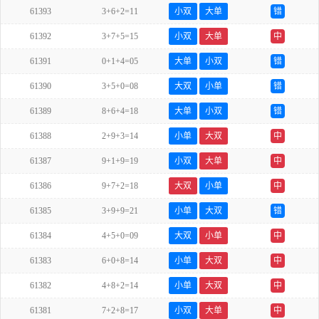
61393
3+6+2=11
小双
大单
错
61392
3+7+5=15
小双
大单
中
61391
0+1+4=05
大单
小双
错
61390
3+5+0=08
大双
小单
错
61389
8+6+4=18
大单
小双
错
61388
2+9+3=14
小单
大双
中
61387
9+1+9=19
小双
大单
中
61386
9+7+2=18
大双
小单
中
61385
3+9+9=21
小单
大双
错
61384
4+5+0=09
大双
小单
中
61383
6+0+8=14
小单
大双
中
61382
4+8+2=14
小单
大双
中
61381
7+2+8=17
小双
大单
中