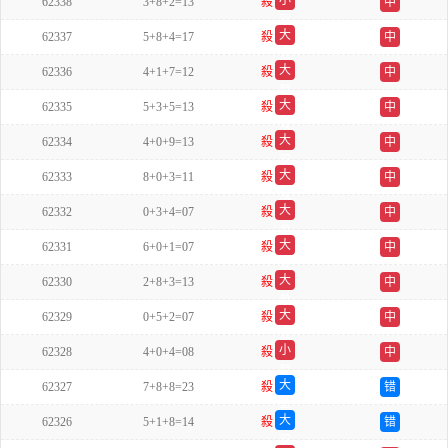
小
62338
3+8+2=13
殺
中
双
大
62337
5+8+4=17
殺
中
双
大
62336
4+1+7=12
殺
中
单
大
62335
5+3+5=13
殺
中
双
大
62334
4+0+9=13
殺
中
双
大
62333
8+0+3=11
殺
中
双
大
62332
0+3+4=07
殺
中
单
大
62331
6+0+1=07
殺
中
双
大
62330
2+8+3=13
殺
中
单
大
62329
0+5+2=07
殺
中
双
小
62328
4+0+4=08
殺
中
单
大
62327
7+8+8=23
殺
错
单
大
62326
5+1+8=14
殺
错
双