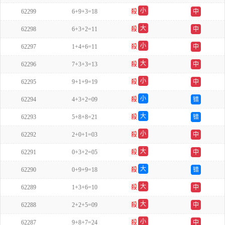
双
小
62299
6+9+3=18
殺
中
单
大
62298
6+3+2=11
殺
中
双
小
62297
1+4+6=11
殺
中
双
大
62296
7+3+3=13
殺
中
单
小
62295
9+1+9=19
殺
中
单
小
62294
4+3+2=09
殺
错
单
大
62293
5+8+8=21
殺
错
单
小
62292
2+0+1=03
殺
中
双
大
62291
0+3+2=05
殺
中
单
大
62290
0+9+9=18
殺
错
双
大
62289
1+3+6=10
殺
中
单
大
62288
2+2+5=09
殺
中
单
小
62287
9+8+7=24
殺
中