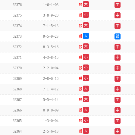
大
62376
1+6+1=08
殺
中
单
小
62375
3+8+9=20
殺
中
双
大
62374
7+1+5=13
殺
中
双
大
62373
9+5+9=23
殺
错
单
大
62372
8+3+5=16
殺
中
单
小
62371
4+3+8=15
殺
中
单
小
62370
2+2+0=04
殺
中
单
小
62369
2+8+6=16
殺
中
单
大
62368
7+1+4=12
殺
中
双
大
62367
5+5+4=14
殺
中
单
大
62366
0+9+0=09
殺
中
单
小
62365
1+3+0=04
殺
中
单
大
62364
2+5+6=13
殺
中