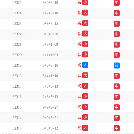
小
62325
3+6+7=16
殺
中
单
大
62324
1+2+7=10
殺
中
双
大
62323
0+8+7=15
殺
中
双
大
62322
9+9+8=26
殺
中
单
小
62321
5+3+1=09
殺
中
双
小
62320
1+1+1=03
殺
中
双
大
62319
5+3+8=16
殺
错
双
大
62318
5+4+1=10
殺
中
双
大
62317
7+3+3=13
殺
中
双
小
62316
2+6+5=13
殺
中
双
小
62315
9+9+9=27
殺
中
单
小
62314
9+9+3=21
殺
中
单
大
62313
6+0+6=12
殺
中
双