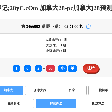
第
3466992
期 距下期：
02
分
00
秒
大单
未开:
11
期
大双
未开:
1
期
小双
未开:
3
期
1
+
0
+
2
=
03
-
小
单
咪牌
加拿大
加拿大西
台湾
比特币
独尊算法
肆意算法
虬龙算法