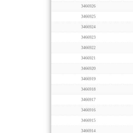
3466926
3466925
3466924
3466923
3466922
3466921
3466920
3466919
3466918
3466917
3466916
3466915
3466914