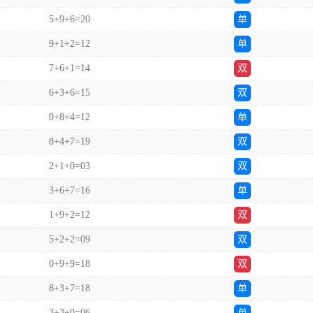
5+9+6=20
单
9+1+2=12
单
7+6+1=14
双
6+3+6=15
双
0+8+4=12
单
8+4+7=19
双
2+1+0=03
双
3+6+7=16
单
1+9+2=12
双
5+2+2=09
双
0+9+9=18
双
8+3+7=18
单
3+3+0=06
单