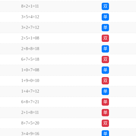
8+2+1=11
双
3+5+4=12
单
3+2+7=12
单
2+5+1=08
双
2+8+8=18
单
6+7+5=18
双
1+0+7=08
单
1+9+0=10
双
1+4+7=12
单
6+8+7=21
单
2+1+8=11
单
8+7+5=20
双
3+4+9=16
单