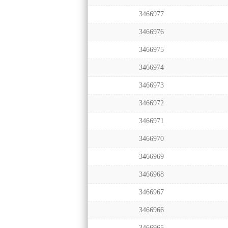
3466977
3466976
3466975
3466974
3466973
3466972
3466971
3466970
3466969
3466968
3466967
3466966
3466965