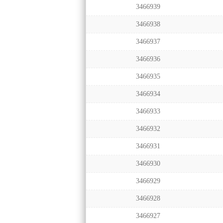
3466939
3466938
3466937
3466936
3466935
3466934
3466933
3466932
3466931
3466930
3466929
3466928
3466927