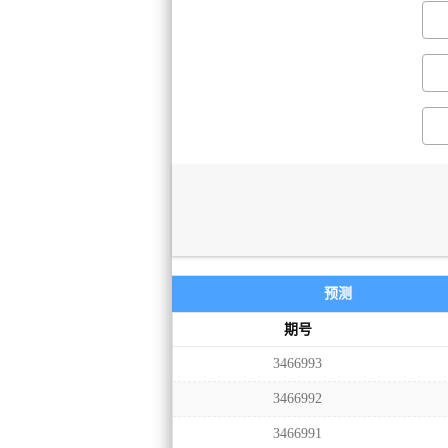
预测
期号
3466993
3466992
3466991