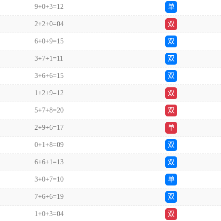
9+0+3=12
单
2+2+0=04
双
6+0+9=15
双
3+7+1=11
双
3+6+6=15
双
1+2+9=12
双
5+7+8=20
双
2+9+6=17
单
0+1+8=09
双
6+6+1=13
双
3+0+7=10
单
7+6+6=19
双
1+0+3=04
双