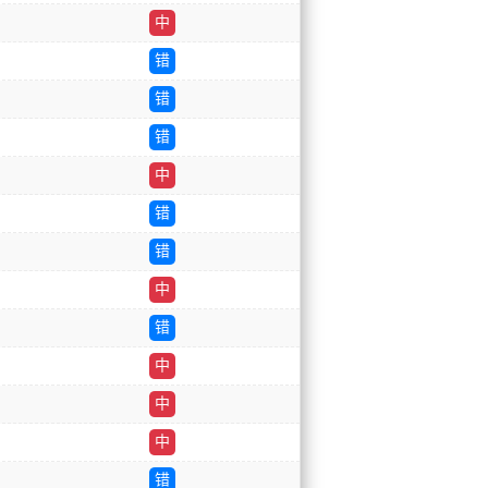
中
错
错
错
中
错
错
中
错
中
中
中
错