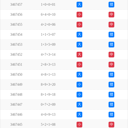
3467457
1+0+0=01
大
错
3467456
6+4+0=10
小
中
3467455
4+2+0=06
小
中
3467454
1+1+5=07
大
错
3467453
1+3+5=09
大
错
3467452
4+7+3=14
大
中
3467451
2+8+3=13
小
中
3467450
4+8+1=13
大
错
3467449
8+9+3=20
小
错
3467448
8+1+9=18
小
错
3467447
0+7+2=09
大
错
3467446
4+0+9=13
大
错
3467445
5+2+1=08
小
中