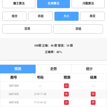
魔王算法
灶神算法
冷酷算法
组合
杀组
大小
单双
双项
双组
100期 正确：46 期 错误：54 期
正确率：46%
预测
走势
统计
期号
号码
预测
结果
3467460
---
小
---
双
3467459
2+9+7=18
大
中
3467458
7+1+4=12
小
中