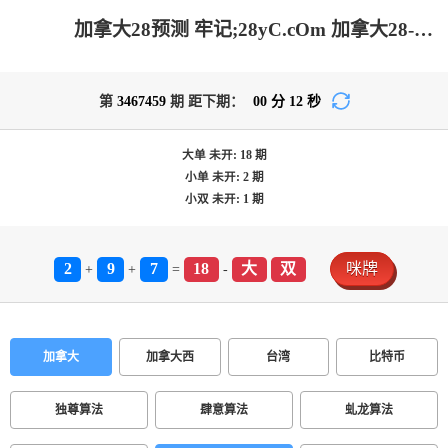
加拿大28预测 牢记;28yC.cOm 加拿大28-pc加拿大|28预测开奖_专业的加拿大pc预测数据网站!
第
3467459
期 距下期：
00
分
12
秒
大单
未开:
18
期
小单
未开:
2
期
小双
未开:
1
期
2
9
7
18
大
双
咪牌
+
+
=
-
加拿大
加拿大西
台湾
比特币
独尊算法
肆意算法
虬龙算法