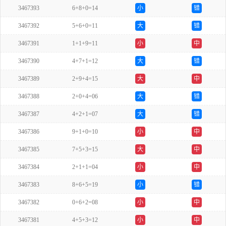
3467393
6+8+0=14
小
错
3467392
5+6+0=11
大
错
3467391
1+1+9=11
小
中
3467390
4+7+1=12
大
错
3467389
2+9+4=15
大
中
3467388
2+0+4=06
大
错
3467387
4+2+1=07
大
错
3467386
9+1+0=10
小
中
3467385
7+5+3=15
大
中
3467384
2+1+1=04
小
中
3467383
8+6+5=19
小
错
3467382
0+6+2=08
小
中
3467381
4+5+3=12
小
中