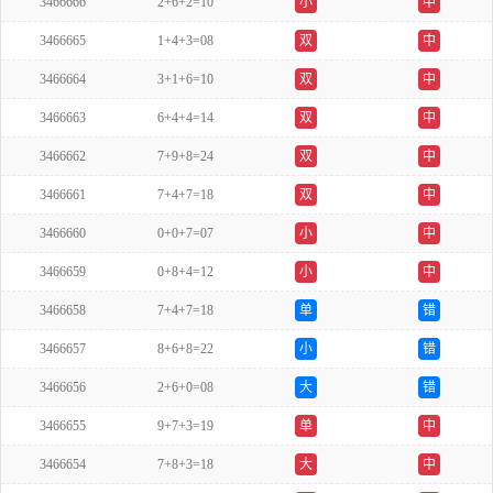
3466666
2+6+2=10
小
中
3466665
1+4+3=08
双
中
3466664
3+1+6=10
双
中
3466663
6+4+4=14
双
中
3466662
7+9+8=24
双
中
3466661
7+4+7=18
双
中
3466660
0+0+7=07
小
中
3466659
0+8+4=12
小
中
3466658
7+4+7=18
单
错
3466657
8+6+8=22
小
错
3466656
2+6+0=08
大
错
3466655
9+7+3=19
单
中
3466654
7+8+3=18
大
中