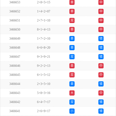
3466653
2+8+5=15
单
中
3466652
1+4+2=07
单
中
3466651
2+7+1=10
双
中
3466650
8+1+4=13
单
中
3466649
1+7+2=10
单
错
3466648
6+6+8=20
单
错
3466647
9+3+9=21
双
错
3466646
9+2+2=13
单
中
3466645
6+1+5=12
双
中
3466644
2+3+5=10
单
错
3466643
5+8+3=16
大
中
3466642
6+4+7=17
双
错
3466641
2+6+9=17
小
错