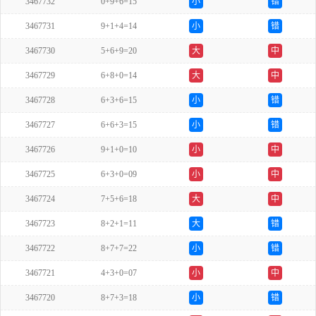
3467732
0+9+6=15
小
错
3467731
9+1+4=14
小
错
3467730
5+6+9=20
大
中
3467729
6+8+0=14
大
中
3467728
6+3+6=15
小
错
3467727
6+6+3=15
小
错
3467726
9+1+0=10
小
中
3467725
6+3+0=09
小
中
3467724
7+5+6=18
大
中
3467723
8+2+1=11
大
错
3467722
8+7+7=22
小
错
3467721
4+3+0=07
小
中
3467720
8+7+3=18
小
错