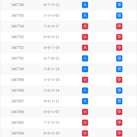
3467706
0+7+5=12
大
错
3467705
1+3+1=05
大
错
3467704
7+6+4=17
大
中
3467703
0+6+5=11
小
中
3467702
4+8+7=19
大
中
3467701
6+7+8=21
小
错
3467700
5+8+1=14
小
错
3467699
1+4+5=10
小
中
3467698
3+6+5=14
小
错
3467697
4+6+1=11
大
错
3467696
0+6+1=07
小
中
3467695
7+1+5=13
小
中
3467694
8+0+2=10
小
中