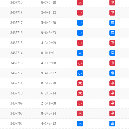
3467719
6+7+5=18
大
中
3467718
3+9+1=13
小
中
3467717
5+6+9=20
小
错
3467716
9+6+8=23
小
错
3467715
4+3+2=09
小
中
3467714
0+0+1=01
大
错
3467713
4+1+3=08
小
中
3467712
9+4+9=22
小
错
3467711
8+5+7=20
大
中
3467710
6+2+6=14
大
中
3467709
2+5+1=08
小
中
3467708
8+3+3=14
大
中
3467707
4+1+8=13
大
错