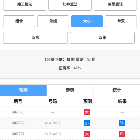
魔王算法
灶神算法
冷酷算法
组合
杀组
大小
单双
双项
双组
100期 正确：48 期 错误：52 期
正确率：48%
预测
走势
统计
期号
号码
预测
结果
3467773
---
大
---
双
3467772
4+4+9=17
小
错
3467771
6+9+4=19
大
中