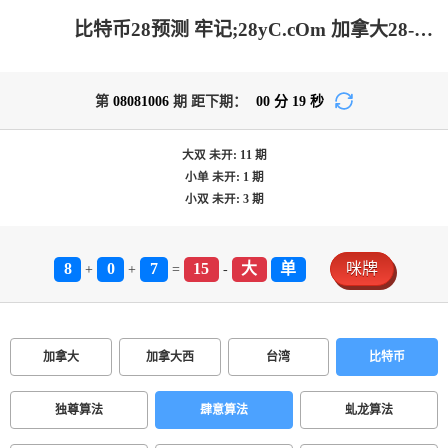
比特币28预测 牢记;28yC.cOm 加拿大28-pc加拿大|28预测开奖_专业的加拿大pc预测数据网站!
第
08081006
期 距下期：
00
分
19
秒
大双
未开:
11
期
小单
未开:
1
期
小双
未开:
3
期
8
0
7
15
大
单
咪牌
+
+
=
-
加拿大
加拿大西
台湾
比特币
独尊算法
肆意算法
虬龙算法