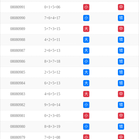
08080991
0+1+5=06
小
中
08080990
7+6+4=17
小
错
08080989
5+7+3=15
大
中
08080988
4+2+5=11
大
错
08080987
2+6+5=13
大
错
08080986
8+3+7=18
小
错
08080985
2+5+5=12
大
错
08080984
6+2+5=13
大
错
08080983
4+6+5=15
大
中
08080982
9+5+0=14
小
错
08080981
0+2+3=05
小
中
08080980
8+8+3=19
小
错
08080979
7+0+1=08
小
中